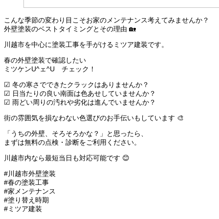
こんな季節の変わり目こそお家のメンテナンス考えてみませんか？
外壁塗装のベストタイミングとその理由 🏡
川越市を中心に塗装工事を手がけるミツア建装です。
春の外壁塗装で確認したい
ミツケンU^ェ^U チェック！
☑︎ 冬の寒さでできたクラックはありませんか？
☑︎ 日当たりの良い南面は色あせしていませんか？
☑︎ 雨どい周りの汚れや劣化は進んでいませんか？
街の雰囲気を損なわない色選びのお手伝いもしています 🎨
「うちの外壁、そろそろかな？」と思ったら、
まずは無料の点検・診断をご利用ください。
川越市内なら最短当日も対応可能です 😊
#川越市外壁塗装
#春の塗装工事
#家メンテナンス
#塗り替え時期
#ミツア建装